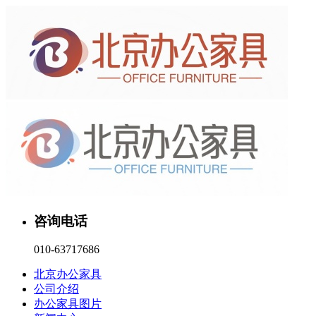
咨询电话
010-63717686
北京办公家具
公司介绍
办公家具图片