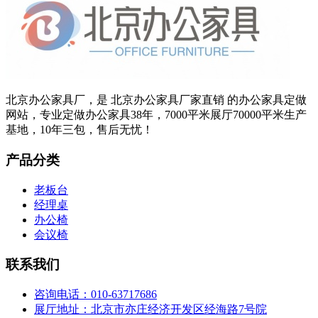
北京办公家具厂，是 北京办公家具厂家直销 的办公家具定做
网站，专业定做办公家具38年，7000平米展厅70000平米生产
基地，10年三包，售后无忧！
产品分类
老板台
经理桌
办公椅
会议椅
联系我们
咨询电话：010-63717686
展厅地址：北京市亦庄经济开发区经海路7号院