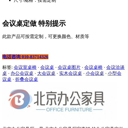
尺寸/规格：按需定制
会议桌定做 特别提示
此款产品可按需定制，可更换颜色、材质等
电话咨询 010-83714326
标签:
会议室桌椅
·
会议桌
·
会议桌图片
·
会议桌椅
·
会议洽谈
桌
·
办公会议桌
·
大会议桌
·
实木会议桌
·
小会议桌
·
小型会
议桌
·
折叠会议桌