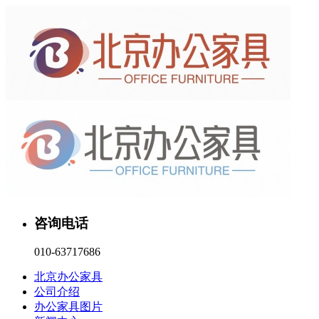
咨询电话
010-63717686
北京办公家具
公司介绍
办公家具图片