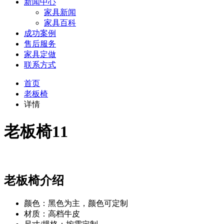
新闻中心
家具新闻
家具百科
成功案例
售后服务
家具定做
联系方式
首页
老板椅
详情
老板椅11
老板椅介绍
颜色：黑色为主，颜色可定制
材质：高档牛皮