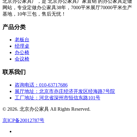
北京办公家具厂，是 北京办公家具厂家直销 的办公家具定做
网站，专业定做办公家具38年，7000平米展厅70000平米生产
基地，10年三包，售后无忧！
产品分类
老板台
经理桌
办公椅
会议椅
联系我们
咨询电话：010-63717686
展厅地址：北京市亦庄经济开发区经海路7号院
工厂地址：河北省深州市恒信东路101号
© 2026. 北京办公家具 All Rights Reserved.
京ICP备20012787号