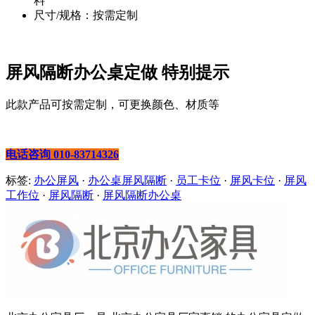
料
尺寸/规格：按需定制
屏风隔断办公桌定做 特别提示
此款产品可按需定制，可更换颜色、材质等
电话咨询 010-83714326
标签:
办公屏风
·
办公桌屏风隔断
·
员工卡位
·
屏风卡位
·
屏风
工作位
·
屏风隔断
·
屏风隔断办公桌