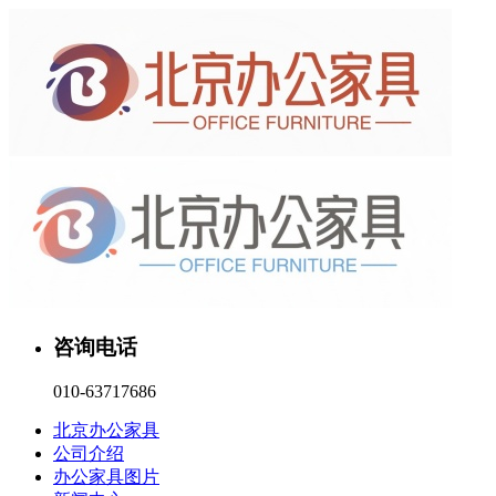
咨询电话
010-63717686
北京办公家具
公司介绍
办公家具图片