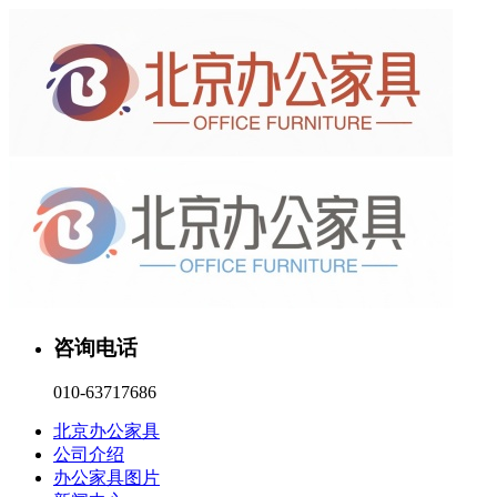
咨询电话
010-63717686
北京办公家具
公司介绍
办公家具图片