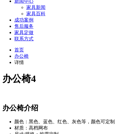
新闻中心
家具新闻
家具百科
成功案例
售后服务
家具定做
联系方式
首页
办公椅
详情
办公椅4
办公椅介绍
颜色：黑色、蓝色、红色、灰色等，颜色可定制
材质：高档网布