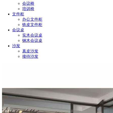
会议椅
培训椅
文件柜
办公文件柜
铁皮文件柜
会议桌
实木会议桌
钢木会议桌
沙发
真皮沙发
接待沙发