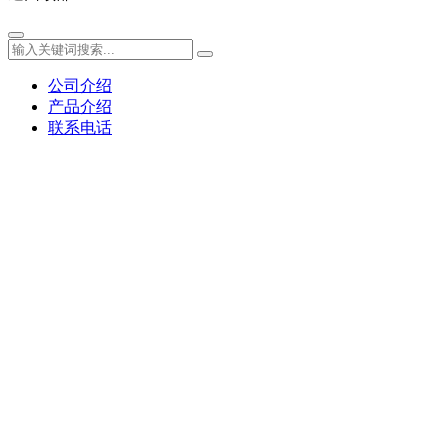
公司介绍
产品介绍
联系电话