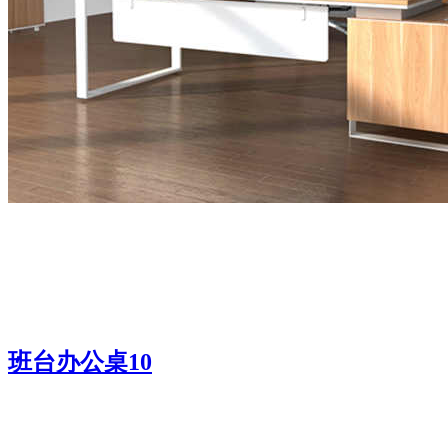
班台办公桌10