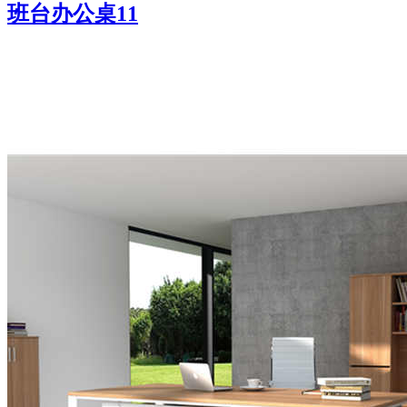
班台办公桌11