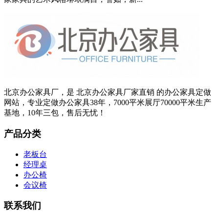
北京办公家具厂，是 北京办公家具厂家直销 的办公家具定做
网站，专业定做办公家具38年，7000平米展厅70000平米生产
基地，10年三包，售后无忧！
产品分类
老板台
经理桌
办公椅
会议椅
联系我们