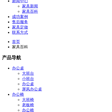
新闻中心
家具新闻
家具百科
成功案例
售后服务
家具定做
联系方式
首页
家具百科
产品导航
办公桌
大班台
小班台
办公桌
屏风办公桌
办公椅
大班椅
老板椅
办公椅