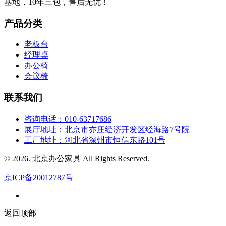
基地，10年三包，售后无忧！
产品分类
老板台
经理桌
办公椅
会议椅
联系我们
咨询电话：010-63717686
展厅地址：北京市亦庄经济开发区经海路7号院
工厂地址：河北省深州市恒信东路101号
© 2026. 北京办公家具 All Rights Reserved.
京ICP备20012787号
返回顶部