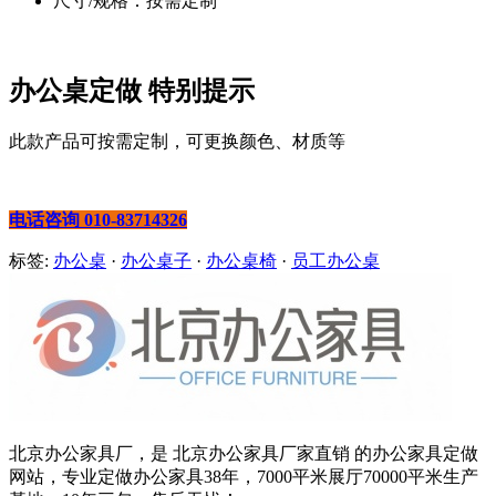
尺寸/规格：按需定制
办公桌定做 特别提示
此款产品可按需定制，可更换颜色、材质等
电话咨询 010-83714326
标签:
办公桌
·
办公桌子
·
办公桌椅
·
员工办公桌
北京办公家具厂，是 北京办公家具厂家直销 的办公家具定做
网站，专业定做办公家具38年，7000平米展厅70000平米生产