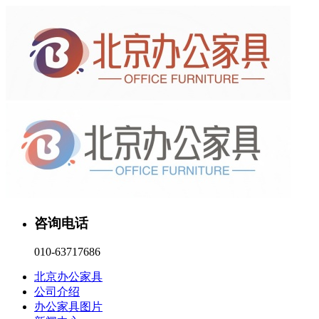
咨询电话
010-63717686
北京办公家具
公司介绍
办公家具图片