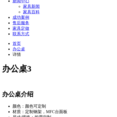
新闻中心
家具新闻
家具百科
成功案例
售后服务
家具定做
联系方式
首页
办公桌
详情
办公桌3
办公桌介绍
颜色：颜色可定制
材质：定制钢架，MFC台面板