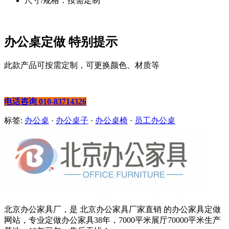
尺寸/规格：按需定制
办公桌定做 特别提示
此款产品可按需定制，可更换颜色、材质等
电话咨询 010-83714326
标签:
办公桌
·
办公桌子
·
办公桌椅
·
员工办公桌
北京办公家具厂，是 北京办公家具厂家直销 的办公家具定做
网站，专业定做办公家具38年，7000平米展厅70000平米生产