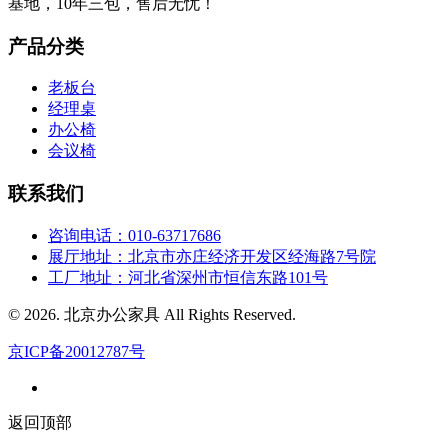
基地，10年三包，售后无忧！
产品分类
老板台
经理桌
办公椅
会议椅
联系我们
咨询电话：010-63717686
展厅地址：北京市亦庄经济开发区经海路7号院
工厂地址：河北省深州市恒信东路101号
© 2026. 北京办公家具 All Rights Reserved.
京ICP备20012787号
返回顶部