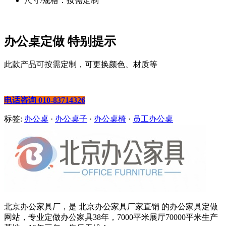
尺寸/规格：按需定制
办公桌定做 特别提示
此款产品可按需定制，可更换颜色、材质等
电话咨询 010-83714326
标签:
办公桌
·
办公桌子
·
办公桌椅
·
员工办公桌
北京办公家具厂，是 北京办公家具厂家直销 的办公家具定做
网站，专业定做办公家具38年，7000平米展厅70000平米生产