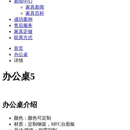
新闻中心
家具新闻
家具百科
成功案例
售后服务
家具定做
联系方式
首页
办公桌
详情
办公桌5
办公桌介绍
颜色：颜色可定制
材质：定制钢架，MFC台面板