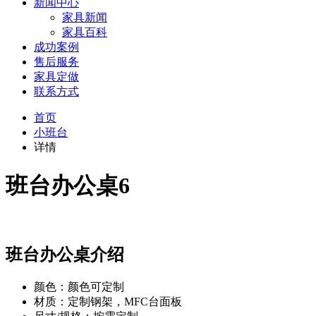
新闻中心
家具新闻
家具百科
成功案例
售后服务
家具定做
联系方式
首页
小班台
详情
班台办公桌6
班台办公桌介绍
颜色：颜色可定制
材质：定制钢架，MFC台面板