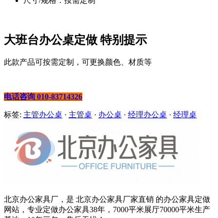
尺寸/规格：按需定制
大班台办公桌定做 特别提示
此款产品可按需定制，可更换颜色、材质等
电话咨询 010-83714326
标签:
主管办公桌
·
主管桌
·
办公桌
·
经理办公桌
·
经理桌
北京办公家具厂，是 北京办公家具厂家直销 的办公家具定做
网站，专业定做办公家具38年，7000平米展厅70000平米生产