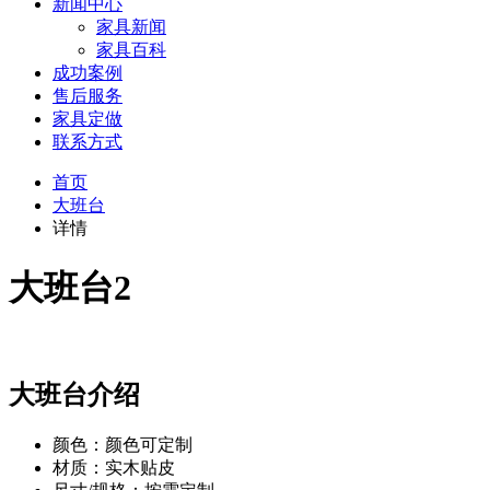
新闻中心
家具新闻
家具百科
成功案例
售后服务
家具定做
联系方式
首页
大班台
详情
大班台2
大班台介绍
颜色：颜色可定制
材质：实木贴皮