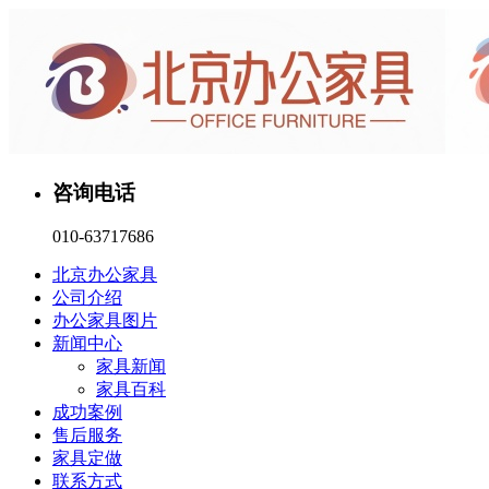
咨询电话
010-63717686
北京办公家具
公司介绍
办公家具图片
新闻中心
家具新闻
家具百科
成功案例
售后服务
家具定做
联系方式