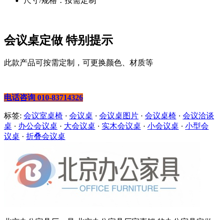
尺寸/规格：按需定制
会议桌定做 特别提示
此款产品可按需定制，可更换颜色、材质等
电话咨询 010-83714326
标签:
会议室桌椅
·
会议桌
·
会议桌图片
·
会议桌椅
·
会议洽谈
桌
·
办公会议桌
·
大会议桌
·
实木会议桌
·
小会议桌
·
小型会
议桌
·
折叠会议桌