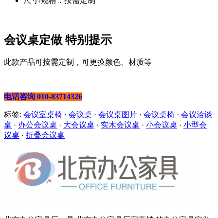
尺寸/规格：按需定制
会议桌定做 特别提示
此款产品可按需定制，可更换颜色、材质等
电话咨询 010-83714326
标签:
会议室桌椅
·
会议桌
·
会议桌图片
·
会议桌椅
·
会议洽谈
桌
·
办公会议桌
·
大会议桌
·
实木会议桌
·
小会议桌
·
小型会
议桌
·
折叠会议桌