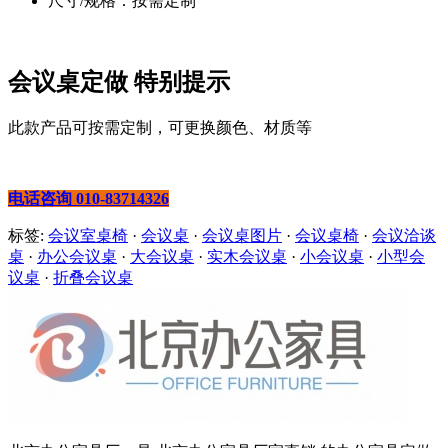
尺寸/规格：按需定制
会议桌定做 特别提示
此款产品可按需定制，可更换颜色、材质等
电话咨询 010-83714326
标签:
会议室桌椅
·
会议桌
·
会议桌图片
·
会议桌椅
·
会议洽谈
桌
·
办公会议桌
·
大会议桌
·
实木会议桌
·
小会议桌
·
小型会
议桌
·
折叠会议桌