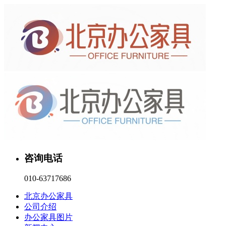
咨询电话
010-63717686
北京办公家具
公司介绍
办公家具图片