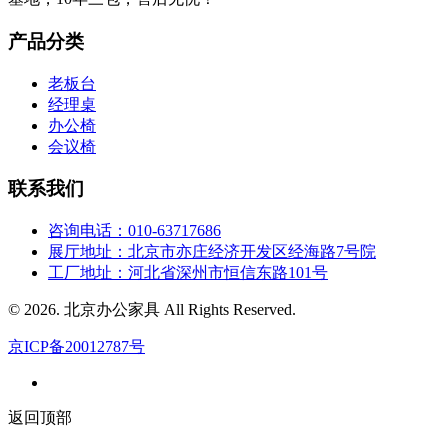
产品分类
老板台
经理桌
办公椅
会议椅
联系我们
咨询电话：010-63717686
展厅地址：北京市亦庄经济开发区经海路7号院
工厂地址：河北省深州市恒信东路101号
© 2026. 北京办公家具 All Rights Reserved.
京ICP备20012787号
返回顶部