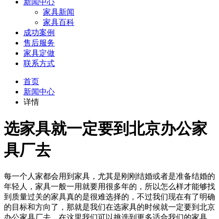
新闻中心
家具新闻
家具百科
成功案例
售后服务
家具定做
联系方式
首页
新闻中心
详情
选家具就一定要到北京办公家
具厂去
每一个人家都会用到家具，尤其是刚刚结婚或者是准备结婚的
年轻人，家具一般一用就要用很多年的，所以怎么样才能够找
到质量过关的家具真的是很难选择的，不过我们现在有了明确
的目标和方向了，那就是我们在选家具的时候就一定要到北京
办公家具厂去，在这里我们可以挑选到更多适合我们的家具，