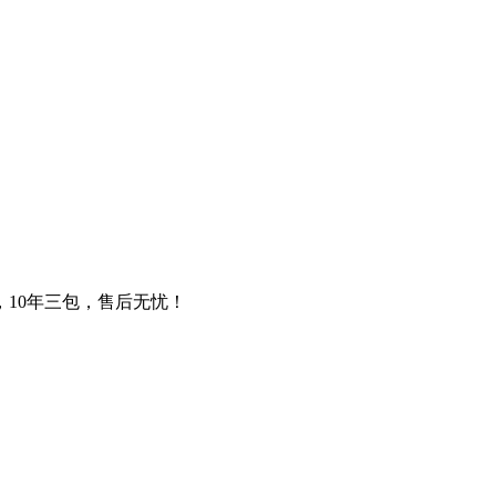
，10年三包，售后无忧！