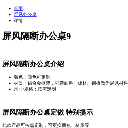
首页
屏风办公桌
详情
屏风隔断办公桌9
屏风隔断办公桌介绍
颜色：颜色可定制
材质：铝合金框架，可选面料、板材、钢板做为屏风材料
尺寸/规格：按需定制
屏风隔断办公桌定做 特别提示
此款产品可按需定制，可更换颜色、材质等