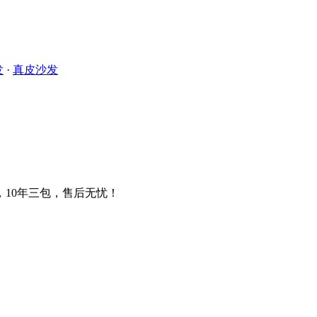
发
·
真皮沙发
，10年三包，售后无忧！