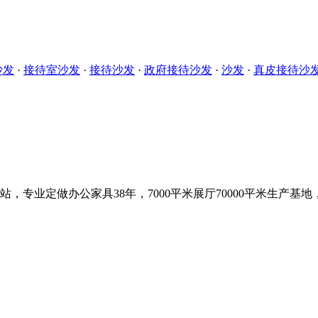
沙发
·
接待室沙发
·
接待沙发
·
政府接待沙发
·
沙发
·
真皮接待沙
，专业定做办公家具38年，7000平米展厅70000平米生产基地