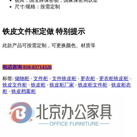
锁具：国宝牌保密锁，国家保密局认证
尺寸/规格：按需定制
铁皮文件柜定做 特别提示
此款产品可按需定制，可更换颜色、材质等
电话咨询 010-83714326
标签:
储物柜
·
文件柜
·
文件铁皮柜
·
更衣柜
·
更衣柜铁皮柜
·
铁皮文件柜
·
铁皮柜
·
铁皮柜厂家
·
铁皮柜文件柜
·
铁皮柜衣
柜
·
铁皮档案柜