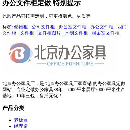
办公文件柜定做 特别提示
此款产品可按需定制，可更换颜色、材质等
标签:
储物柜
·
公司文件柜
·
办公室文件柜
·
办公文件柜
·
四门
文件柜
·
文件柜
·
文件柜图片
·
木制文件柜
·
档案室文件柜
北京办公家具厂，是 北京办公家具厂家直销 的办公家具定做
网站，专业定做办公家具38年，7000平米展厅70000平米生产
基地，10年三包，售后无忧！
产品分类
老板台
经理桌