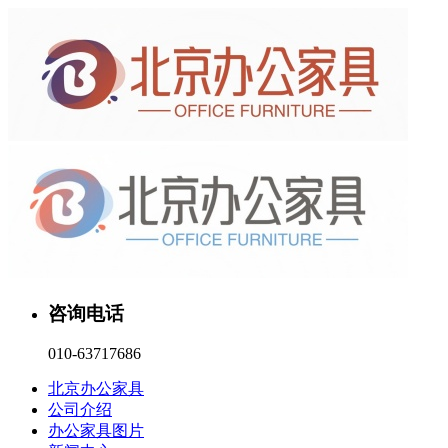
咨询电话
010-63717686
北京办公家具
公司介绍
办公家具图片