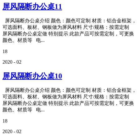
屏风隔断办公桌11
屏风隔断办公桌介绍 颜色：颜色可定制 材质：铝合金框架，
可选面料、板材、钢板做为屏风材料 尺寸/规格：按需定制
屏风隔断办公桌定做 特别提示 此款产品可按需定制，可更换
颜色、材质等 电...
18
2020 - 02
屏风隔断办公桌10
屏风隔断办公桌介绍 颜色：颜色可定制 材质：铝合金框架，
可选面料、板材、钢板做为屏风材料 尺寸/规格：按需定制
屏风隔断办公桌定做 特别提示 此款产品可按需定制，可更换
颜色、材质等 电...
18
2020 - 02