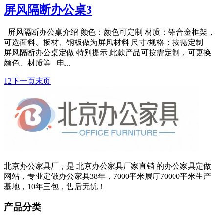
屏风隔断办公桌3
屏风隔断办公桌介绍 颜色：颜色可定制 材质：铝合金框架，
可选面料、板材、钢板做为屏风材料 尺寸/规格：按需定制
屏风隔断办公桌定做 特别提示 此款产品可按需定制，可更换
颜色、材质等 电...
1
2
下一页
末页
北京办公家具厂，是 北京办公家具厂家直销 的办公家具定做
网站，专业定做办公家具38年，7000平米展厅70000平米生产
基地，10年三包，售后无忧！
产品分类