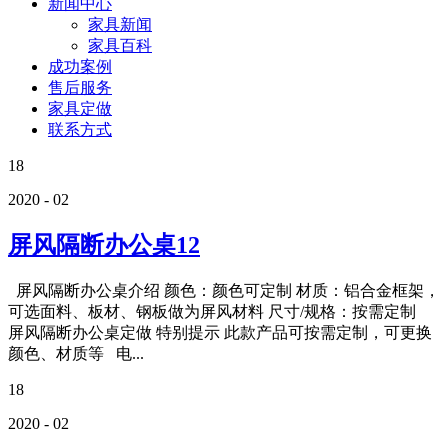
新闻中心
家具新闻
家具百科
成功案例
售后服务
家具定做
联系方式
18
2020 - 02
屏风隔断办公桌12
屏风隔断办公桌介绍 颜色：颜色可定制 材质：铝合金框架，
可选面料、板材、钢板做为屏风材料 尺寸/规格：按需定制
屏风隔断办公桌定做 特别提示 此款产品可按需定制，可更换
颜色、材质等 电...
18
2020 - 02