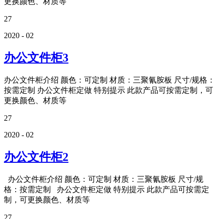
更换颜色、材质等
27
2020 - 02
办公文件柜3
办公文件柜介绍 颜色：可定制 材质：三聚氰胺板 尺寸/规格：
按需定制 办公文件柜定做 特别提示 此款产品可按需定制，可
更换颜色、材质等
27
2020 - 02
办公文件柜2
办公文件柜介绍 颜色：可定制 材质：三聚氰胺板 尺寸/规
格：按需定制 办公文件柜定做 特别提示 此款产品可按需定
制，可更换颜色、材质等
27