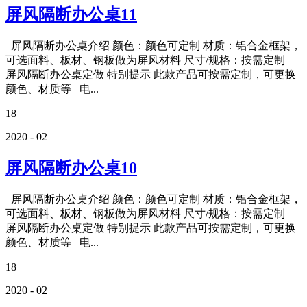
屏风隔断办公桌11
屏风隔断办公桌介绍 颜色：颜色可定制 材质：铝合金框架，
可选面料、板材、钢板做为屏风材料 尺寸/规格：按需定制
屏风隔断办公桌定做 特别提示 此款产品可按需定制，可更换
颜色、材质等 电...
18
2020 - 02
屏风隔断办公桌10
屏风隔断办公桌介绍 颜色：颜色可定制 材质：铝合金框架，
可选面料、板材、钢板做为屏风材料 尺寸/规格：按需定制
屏风隔断办公桌定做 特别提示 此款产品可按需定制，可更换
颜色、材质等 电...
18
2020 - 02