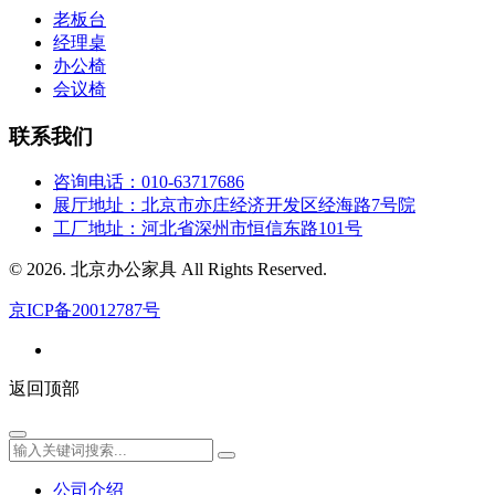
老板台
经理桌
办公椅
会议椅
联系我们
咨询电话：010-63717686
展厅地址：北京市亦庄经济开发区经海路7号院
工厂地址：河北省深州市恒信东路101号
© 2026. 北京办公家具 All Rights Reserved.
京ICP备20012787号
返回顶部
公司介绍