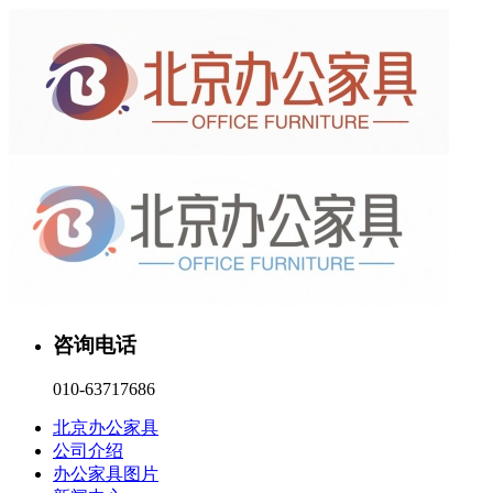
咨询电话
010-63717686
北京办公家具
公司介绍
办公家具图片