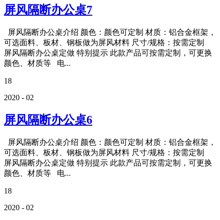
屏风隔断办公桌7
屏风隔断办公桌介绍 颜色：颜色可定制 材质：铝合金框架，
可选面料、板材、钢板做为屏风材料 尺寸/规格：按需定制
屏风隔断办公桌定做 特别提示 此款产品可按需定制，可更换
颜色、材质等 电...
18
2020 - 02
屏风隔断办公桌6
屏风隔断办公桌介绍 颜色：颜色可定制 材质：铝合金框架，
可选面料、板材、钢板做为屏风材料 尺寸/规格：按需定制
屏风隔断办公桌定做 特别提示 此款产品可按需定制，可更换
颜色、材质等 电...
18
2020 - 02