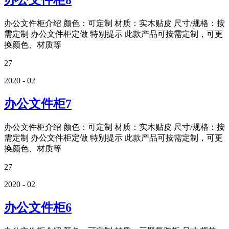
办公文件柜8
办公文件柜介绍 颜色：可定制 材质：实木贴皮 尺寸/规格：按
需定制 办公文件柜定做 特别提示 此款产品可按需定制，可更
换颜色、材质等
27
2020 - 02
办公文件柜7
办公文件柜介绍 颜色：可定制 材质：实木贴皮 尺寸/规格：按
需定制 办公文件柜定做 特别提示 此款产品可按需定制，可更
换颜色、材质等
27
2020 - 02
办公文件柜6