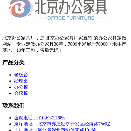
北京办公家具厂，是 北京办公家具厂家直销 的办公家具定做
网站，专业定做办公家具38年，7000平米展厅70000平米生产
基地，10年三包，售后无忧！
产品分类
老板台
经理桌
办公椅
会议椅
联系我们
咨询电话：010-63717686
展厅地址：北京市亦庄经济开发区经海路7号院
工厂地址：河北省深州市恒信东路101号